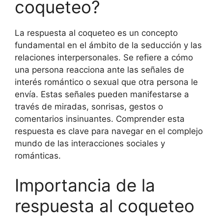
coqueteo?
La respuesta al coqueteo es un concepto
fundamental en el ámbito de la seducción y las
relaciones interpersonales. Se refiere a cómo
una persona reacciona ante las señales de
interés romántico o sexual que otra persona le
envía. Estas señales pueden manifestarse a
través de miradas, sonrisas, gestos o
comentarios insinuantes. Comprender esta
respuesta es clave para navegar en el complejo
mundo de las interacciones sociales y
románticas.
Importancia de la
respuesta al coqueteo