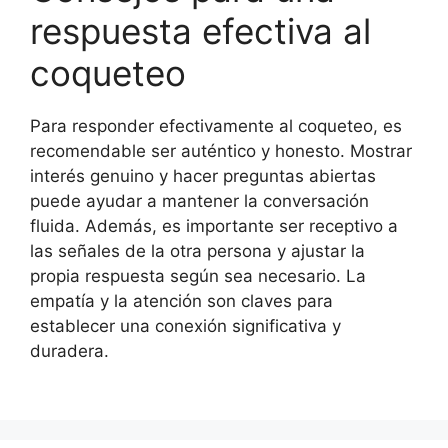
respuesta efectiva al
coqueteo
Para responder efectivamente al coqueteo, es
recomendable ser auténtico y honesto. Mostrar
interés genuino y hacer preguntas abiertas
puede ayudar a mantener la conversación
fluida. Además, es importante ser receptivo a
las señales de la otra persona y ajustar la
propia respuesta según sea necesario. La
empatía y la atención son claves para
establecer una conexión significativa y
duradera.