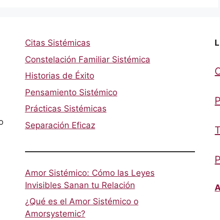
Citas Sistémicas
L
Constelación Familiar Sistémica
Historias de Éxito
Pensamiento Sistémico
P
Prácticas Sistémicas
o
Separación Eficaz
T
P
Amor Sistémico: Cómo las Leyes
Invisibles Sanan tu Relación
A
¿Qué es el Amor Sistémico o
Amorsystemic?