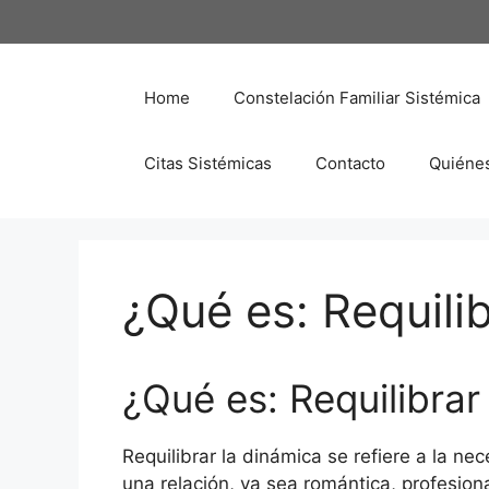
Saltar
al
contenido
Home
Constelación Familiar Sistémica
Citas Sistémicas
Contacto
Quiéne
¿Qué es: Requili
¿Qué es: Requilibrar
Requilibrar la dinámica se refiere a la ne
una relación, ya sea romántica, profesion