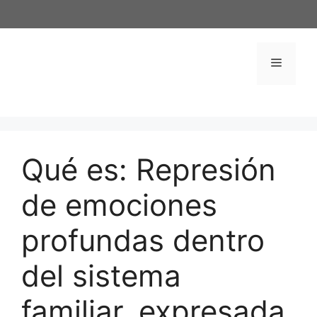
Saltar
al
contenido
Menú
Qué es: Represión
de emociones
profundas dentro
del sistema
familiar, expresada