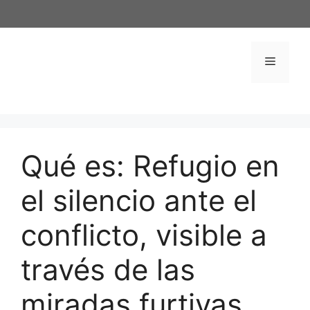
Saltar
al
contenido
Menú
Qué es: Refugio en
el silencio ante el
conflicto, visible a
través de las
miradas furtivas