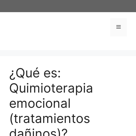
Saltar
al
contenido
Menú
¿Qué es:
Quimioterapia
emocional
(tratamientos
dañinos)?