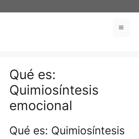
Saltar
al
contenido
Menú
Qué es:
Quimiosíntesis
emocional
Qué es: Quimiosíntesis