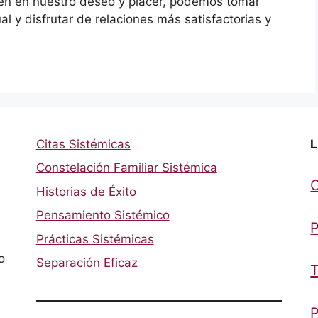
en en nuestro deseo y placer, podemos tomar
l y disfrutar de relaciones más satisfactorias y
Citas Sistémicas
L
Constelación Familiar Sistémica
Historias de Éxito
Pensamiento Sistémico
P
Prácticas Sistémicas
o
Separación Eficaz
T
P