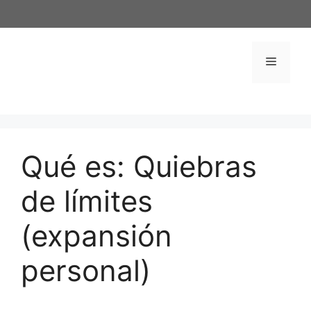
Saltar
al
contenido
Menú
Qué es: Quiebras
de límites
(expansión
personal)