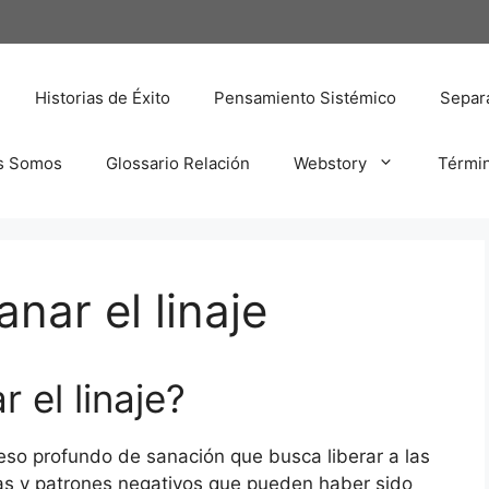
Historias de Éxito
Pensamiento Sistémico
Separa
s Somos
Glossario Relación
Webstory
Térmi
nar el linaje
 el linaje?
oceso profundo de sanación que busca liberar a las
s y patrones negativos que pueden haber sido