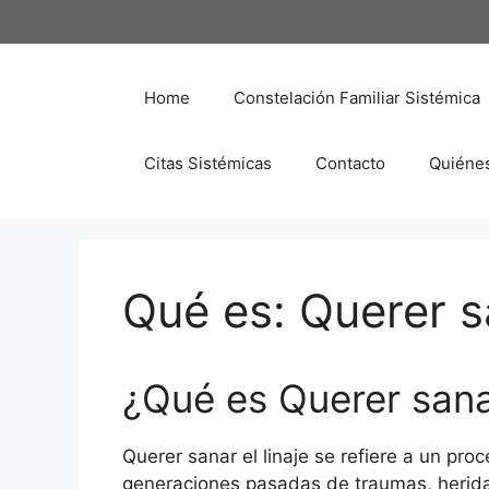
Saltar
al
contenido
Home
Constelación Familiar Sistémica
Citas Sistémicas
Contacto
Quiéne
Qué es: Querer sa
¿Qué es Querer sanar
Querer sanar el linaje se refiere a un pr
generaciones pasadas de traumas, herida