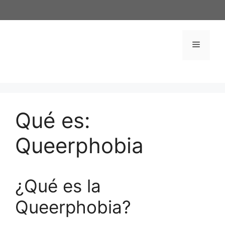
Saltar
al
contenido
Menú
Qué es:
Queerphobia
¿Qué es la
Queerphobia?