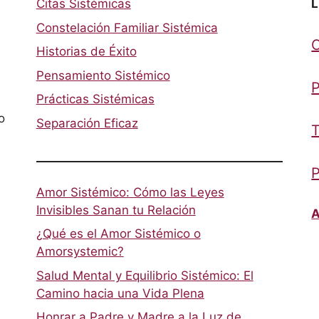
Citas Sistémicas
L
Constelación Familiar Sistémica
Historias de Éxito
Pensamiento Sistémico
P
Prácticas Sistémicas
o
Separación Eficaz
T
P
Amor Sistémico: Cómo las Leyes
Invisibles Sanan tu Relación
A
¿Qué es el Amor Sistémico o
Amorsystemic?
Salud Mental y Equilibrio Sistémico: El
Camino hacia una Vida Plena
Honrar a Padre y Madre a la Luz de