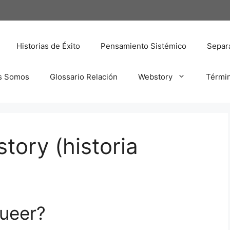
Historias de Éxito
Pensamiento Sistémico
Separa
s Somos
Glossario Relación
Webstory
Térmi
tory (historia
queer?