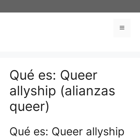
Saltar
al
contenido
Menú
Qué es: Queer
allyship (alianzas
queer)
Qué es: Queer allyship