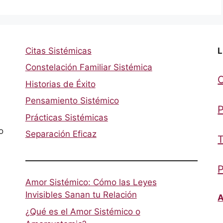
Citas Sistémicas
L
Constelación Familiar Sistémica
Historias de Éxito
Pensamiento Sistémico
P
Prácticas Sistémicas
o
Separación Eficaz
T
P
Amor Sistémico: Cómo las Leyes
Invisibles Sanan tu Relación
A
¿Qué es el Amor Sistémico o