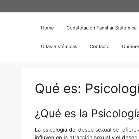
Saltar
al
contenido
Home
Constelación Familiar Sistémica
Citas Sistémicas
Contacto
Quiéne
Qué es: Psicolog
¿Qué es la Psicolog
La psicología del deseo sexual se refiere 
influyen en la atracción sexual y el dese