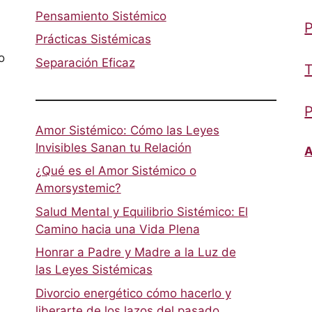
Pensamiento Sistémico
P
Prácticas Sistémicas
o
Separación Eficaz
T
P
Amor Sistémico: Cómo las Leyes
Invisibles Sanan tu Relación
A
¿Qué es el Amor Sistémico o
Amorsystemic?
Salud Mental y Equilibrio Sistémico: El
Camino hacia una Vida Plena
Honrar a Padre y Madre a la Luz de
las Leyes Sistémicas
Divorcio energético cómo hacerlo y
liberarte de los lazos del pasado