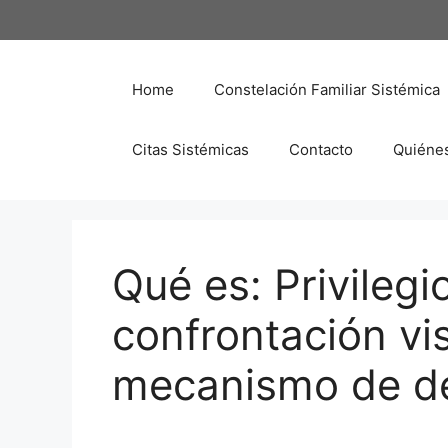
Saltar
al
contenido
Home
Constelación Familiar Sistémica
Citas Sistémicas
Contacto
Quiéne
Qué es: Privilegio
confrontación vi
mecanismo de d