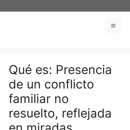
Saltar
al
contenido
Menú
Qué es: Presencia
de un conflicto
familiar no
resuelto, reflejada
en miradas