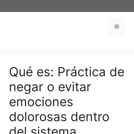
Saltar
al
contenido
Menú
Qué es: Práctica de
negar o evitar
emociones
dolorosas dentro
del sistema