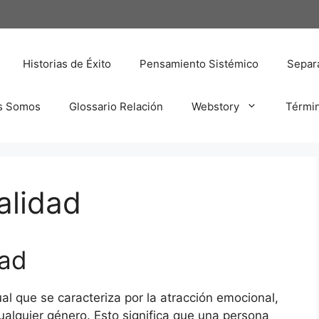
Historias de Éxito
Pensamiento Sistémico
Separa
s Somos
Glossario Relación
Webstory
Térmi
alidad
dad
l que se caracteriza por la atracción emocional,
ualquier género. Esto significa que una persona