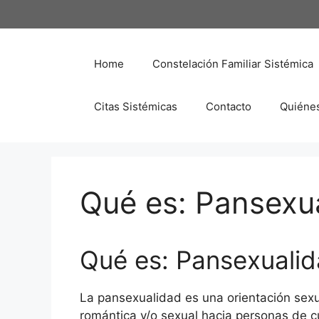
Saltar
al
contenido
Home
Constelación Familiar Sistémica
Citas Sistémicas
Contacto
Quiéne
Qué es: Pansexu
Qué es: Pansexuali
La pansexualidad es una orientación sexua
romántica y/o sexual hacia personas de c