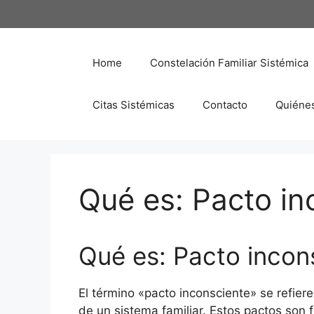
Saltar
al
contenido
Home
Constelación Familiar Sistémica
Citas Sistémicas
Contacto
Quiéne
Qué es: Pacto in
Qué es: Pacto incon
El término «pacto inconsciente» se refie
de un sistema familiar. Estos pactos son