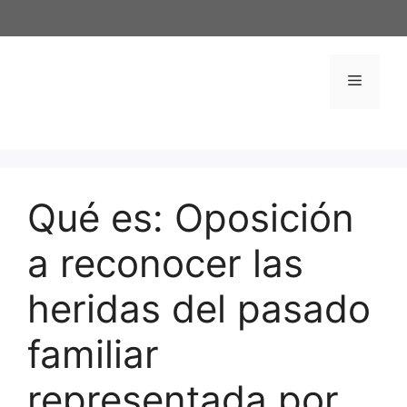
Saltar
al
contenido
Menú
Qué es: Oposición
a reconocer las
heridas del pasado
familiar
representada por