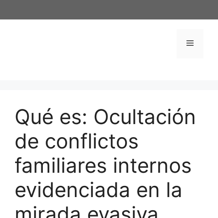
Saltar
al
contenido
Menú
Qué es: Ocultación
de conflictos
familiares internos
evidenciada en la
mirada evasiva