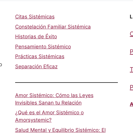
Citas Sistémicas
L
Constelación Familiar Sistémica
Historias de Éxito
Pensamiento Sistémico
P
Prácticas Sistémicas
o
Separación Eficaz
T
P
Amor Sistémico: Cómo las Leyes
Invisibles Sanan tu Relación
A
¿Qué es el Amor Sistémico o
Amorsystemic?
Salud Mental y Equilibrio Sistémico: El