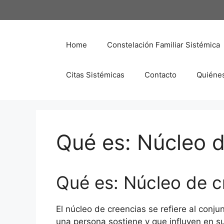
Saltar
al
contenido
Home
Constelación Familiar Sistémica
Citas Sistémicas
Contacto
Quiéne
Qué es: Núcleo d
Qué es: Núcleo de c
El núcleo de creencias se refiere al conj
una persona sostiene y que influyen en s