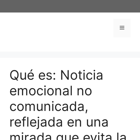
Saltar
al
contenido
Menú
Qué es: Noticia
emocional no
comunicada,
reflejada en una
mirada que evita la