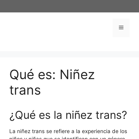
Saltar
al
contenido
Menú
Qué es: Niñez
trans
¿Qué es la niñez trans?
La niñez trans se refiere a la experiencia de los