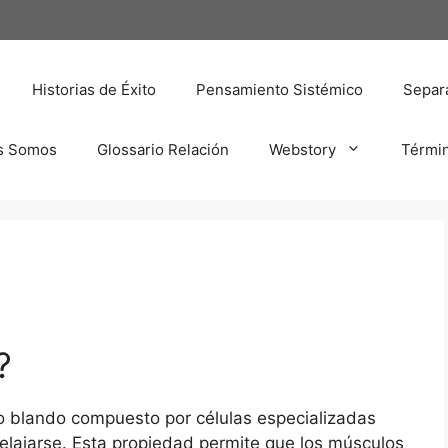
Historias de Éxito
Pensamiento Sistémico
Separa
s Somos
Glossario Relación
Webstory
Térmi
?
do blando compuesto por células especializadas
relajarse. Esta propiedad permite que los músculos