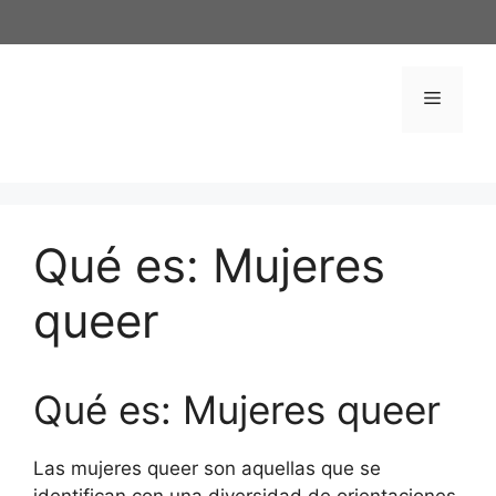
Saltar
al
contenido
Menú
Qué es: Mujeres
queer
Qué es: Mujeres queer
Las mujeres queer son aquellas que se