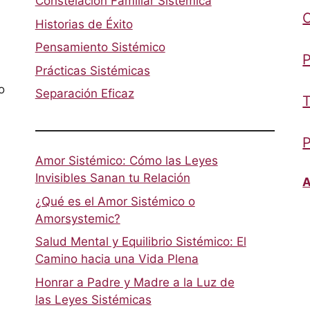
Constelación Familiar Sistémica
Historias de Éxito
Pensamiento Sistémico
P
Prácticas Sistémicas
o
Separación Eficaz
T
P
Amor Sistémico: Cómo las Leyes
Invisibles Sanan tu Relación
A
¿Qué es el Amor Sistémico o
Amorsystemic?
Salud Mental y Equilibrio Sistémico: El
Camino hacia una Vida Plena
Honrar a Padre y Madre a la Luz de
las Leyes Sistémicas