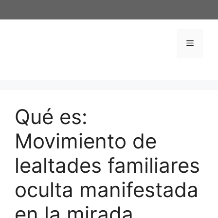
Saltar
al
contenido
Menú
Qué es:
Movimiento de
lealtades familiares
oculta manifestada
en la mirada