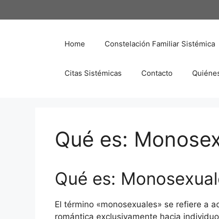
Saltar
al
contenido
Home
Constelación Familiar Sistémica
Citas Sistémicas
Contacto
Quiéne
Qué es: Monosex
Qué es: Monosexual
El término «monosexuales» se refiere a a
romántica exclusivamente hacia individuos