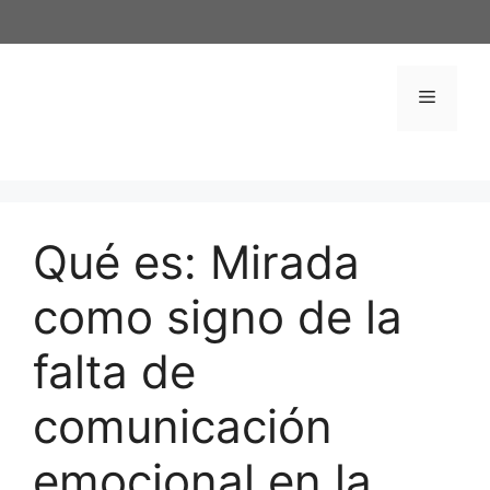
Saltar
al
contenido
Menú
Qué es: Mirada
como signo de la
falta de
comunicación
emocional en la