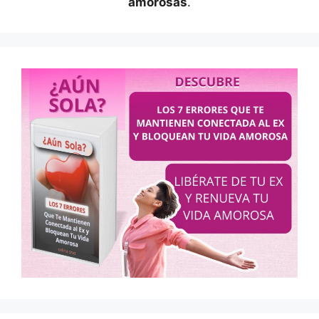
amorosas
.