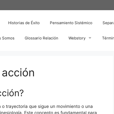
Historias de Éxito
Pensamiento Sistémico
Separa
s Somos
Glossario Relación
Webstory
Térmi
 acción
cción?
ón o trayectoria que sigue un movimiento o una
kinesiología. Este concepto es fundamental para