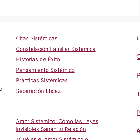
Citas Sistémicas
L
Constelación Familiar Sistémica
Historias de Éxito
Pensamiento Sistémico
P
Prácticas Sistémicas
o
Separación Eficaz
T
P
Amor Sistémico: Cómo las Leyes
Invisibles Sanan tu Relación
A
¿Qué es el Amor Sistémico o