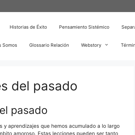
Historias de Éxito
Pensamiento Sistémico
Separa
s Somos
Glossario Relación
Webstory
Térmi
es del pasado
el pasado
as y aprendizajes que hemos acumulado a lo largo
mbito amoroso. Estas lecciones pueden ser tanto