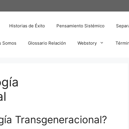
Historias de Éxito
Pensamiento Sistémico
Separa
s Somos
Glossario Relación
Webstory
Térmi
ogía
al
ogía Transgeneracional?