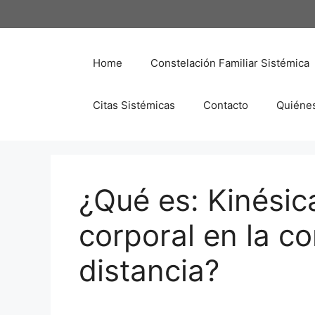
Saltar
al
contenido
Home
Constelación Familiar Sistémica
Citas Sistémicas
Contacto
Quiéne
¿Qué es: Kinésica
corporal en la c
distancia?