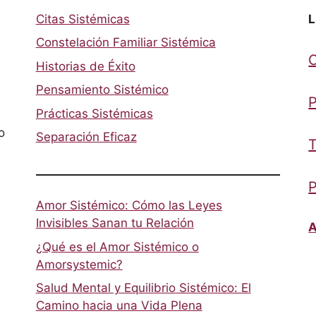
Citas Sistémicas
L
Constelación Familiar Sistémica
Historias de Éxito
Pensamiento Sistémico
P
Prácticas Sistémicas
o
Separación Eficaz
T
P
Amor Sistémico: Cómo las Leyes
Invisibles Sanan tu Relación
A
¿Qué es el Amor Sistémico o
Amorsystemic?
Salud Mental y Equilibrio Sistémico: El
Camino hacia una Vida Plena