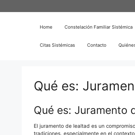
Saltar
al
contenido
Home
Constelación Familiar Sistémica
Citas Sistémicas
Contacto
Quiéne
Qué es: Jurament
Qué es: Juramento d
El juramento de lealtad es un compromiso
tradiciones, especialmente en el context