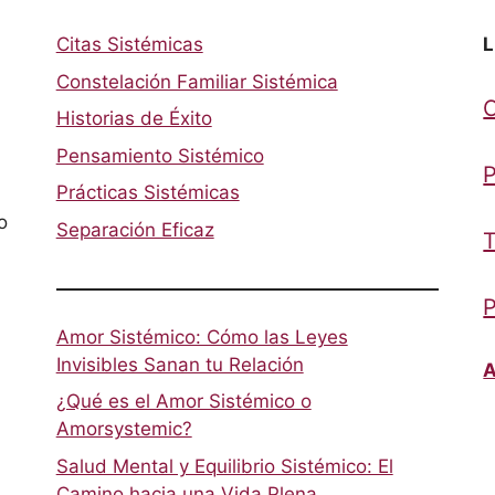
Citas Sistémicas
L
Constelación Familiar Sistémica
Historias de Éxito
Pensamiento Sistémico
P
Prácticas Sistémicas
o
Separación Eficaz
T
P
Amor Sistémico: Cómo las Leyes
Invisibles Sanan tu Relación
A
¿Qué es el Amor Sistémico o
Amorsystemic?
Salud Mental y Equilibrio Sistémico: El
Camino hacia una Vida Plena