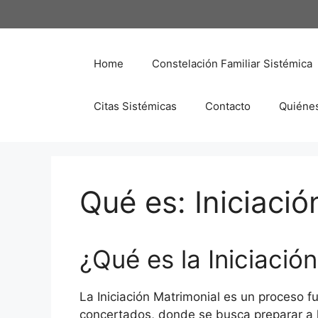
Saltar
al
contenido
Home
Constelación Familiar Sistémica
Citas Sistémicas
Contacto
Quiéne
Qué es: Iniciaci
¿Qué es la Iniciació
La Iniciación Matrimonial es un proceso 
concertados, donde se busca preparar a l