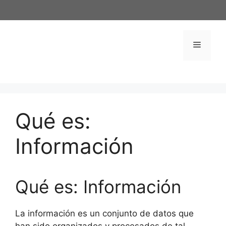
Saltar
al
contenido
Menú
Qué es:
Información
Qué es: Información
La información es un conjunto de datos que