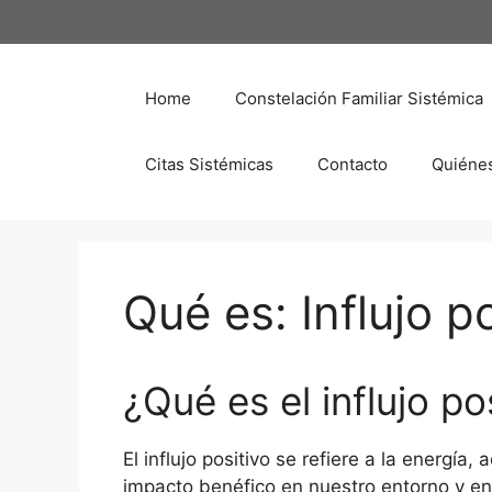
Saltar
al
contenido
Home
Constelación Familiar Sistémica
Citas Sistémicas
Contacto
Quiéne
Qué es: Influjo p
¿Qué es el influjo po
El influjo positivo se refiere a la energí
impacto benéfico en nuestro entorno y e