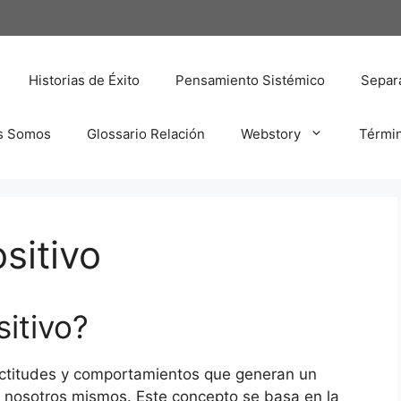
Historias de Éxito
Pensamiento Sistémico
Separa
s Somos
Glossario Relación
Webstory
Térmi
ositivo
sitivo?
a, actitudes y comportamientos que generan un
n nosotros mismos. Este concepto se basa en la