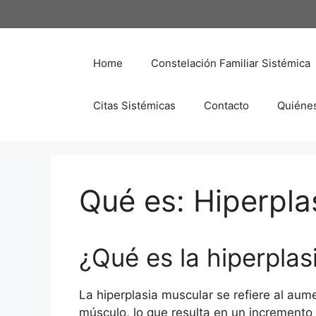
Saltar
al
contenido
Home
Constelación Familiar Sistémica
Citas Sistémicas
Contacto
Quiéne
Qué es: Hiperpla
¿Qué es la hiperplas
La hiperplasia muscular se refiere al au
músculo, lo que resulta en un increment