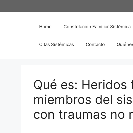
Saltar
al
contenido
Home
Constelación Familiar Sistémica
Citas Sistémicas
Contacto
Quiéne
Qué es: Heridos f
miembros del si
con traumas no r