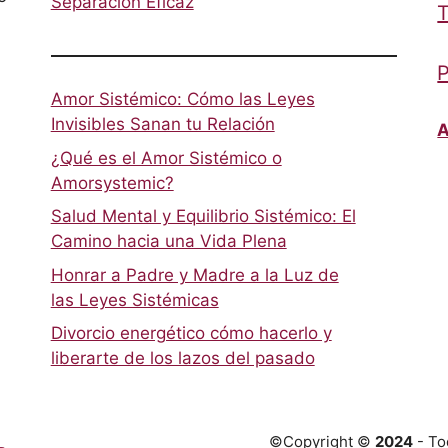
Separación Eficaz
T
P
Amor Sistémico: Cómo las Leyes
Invisibles Sanan tu Relación
A
¿Qué es el Amor Sistémico o
Amorsystemic?
Salud Mental y Equilibrio Sistémico: El
Camino hacia una Vida Plena
Honrar a Padre y Madre a la Luz de
las Leyes Sistémicas
Divorcio energético cómo hacerlo y
liberarte de los lazos del pasado
©Copyright ©
2024
- To