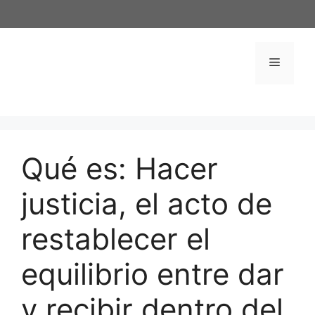
Saltar
al
contenido
Menú
Qué es: Hacer
justicia, el acto de
restablecer el
equilibrio entre dar
y recibir dentro del