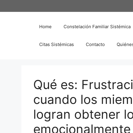
Saltar
al
contenido
Home
Constelación Familiar Sistémica
Citas Sistémicas
Contacto
Quiéne
Qué es: Frustrac
cuando los miem
logran obtener l
emocionalmente