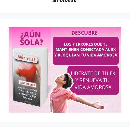
amorosas
.