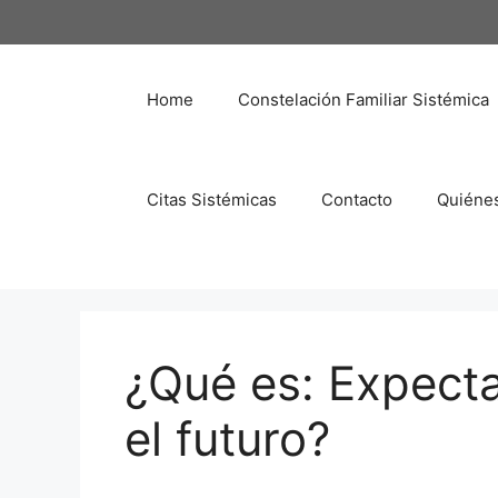
Saltar
al
contenido
Home
Constelación Familiar Sistémica
Citas Sistémicas
Contacto
Quiéne
¿Qué es: Expecta
el futuro?