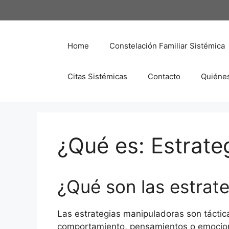
Saltar
al
contenido
Home
Constelación Familiar Sistémica
Citas Sistémicas
Contacto
Quiéne
¿Qué es: Estrate
¿Qué son las estrat
Las estrategias manipuladoras son tácticas
comportamiento, pensamientos o emocion